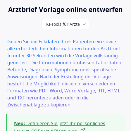
Arztbrief Vorlage online entwerfen
KI-Tools für Ärzte
Download
Feedback
Geben Sie die Eckdaten Ihres Patienten ein sowie
alle erforderlichen Informationen für den Arztbrief.
In unter 30 Sekunden wird die Vorlage vollständig
generiert. Die Informationen umfassen Labordaten,
Neu:
Definieren Sie jetzt Ihr persönliches
Befunde, Diagnosen, Symptome oder spezifische
Layout, SOPs und Richtlinien.
Anweisungen. Nach der Erstellung der Vorlage
besteht die Möglichkeit, diesen in verschiedenen
Formaten wie PDF, Word, Word Vorlage, RTF, HTML
und TXT herunterzuladen oder in die
Arztbrief Vorlage
Zwischenablage zu kopieren.
Unser Arztbriefgenerator nutzt eine intelligente
KI-Technologie, um den Inhalt Ihres Arztbriefes
Neu:
Definieren Sie jetzt Ihr persönliches
basierend auf den von Ihnen eingegebenen